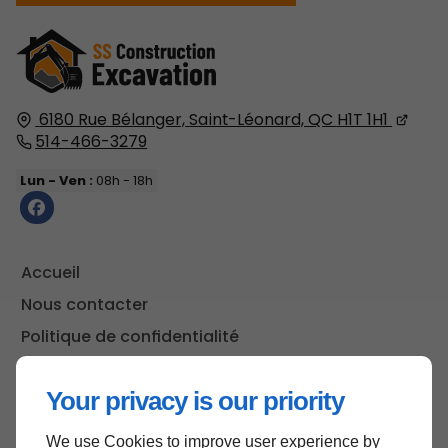
6180 Rue Bélanger,
Saint-Léonard, QC
H1T 1H1
514-466-3279
Lun - Ven :
08h - 18h
Accueil
Nous contacter
Politique de confidentialité
Plan du site
Your privacy is our priority
We use Cookies to improve user experience by